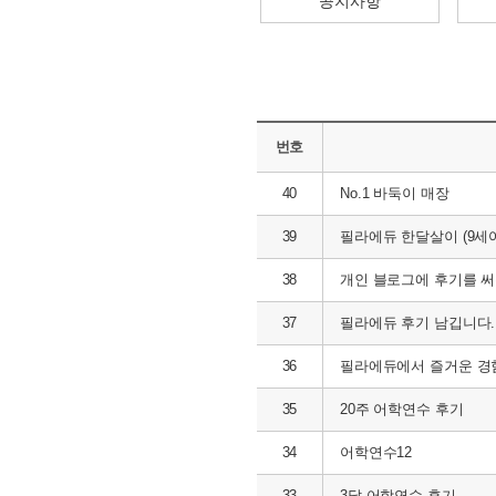
공지사항
번호
40
No.1 바둑이 매장
39
필라에듀 한달살이 (9세
38
개인 블로그에 후기를 써주셔
37
필라에듀 후기 남깁니다. 
36
필라에듀에서 즐거운 경
35
20주 어학연수 후기
34
어학연수12
33
3달 어학연수 후기