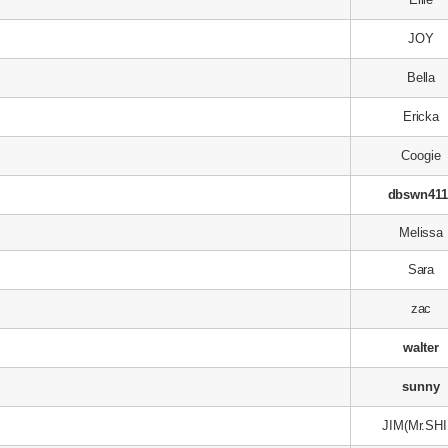
JOY
Bella
Ericka
Coogie
기
dbswn411
Melissa
Sara
zac
walter
sunny
JIM(Mr.SHI