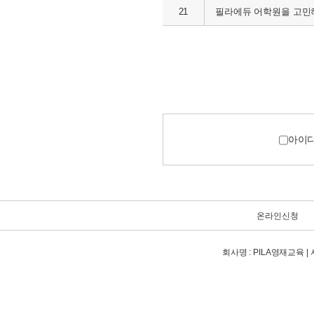
21
필라에듀 어학원을 고민하
아이
온라인신청
회사명 : PILA영재교육 | 사업자번