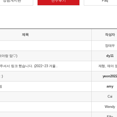
상담게시판
연수후기
Faq
제목
작성자
정태우
여아랑 맘♡)
dy11
서 링크 했습니다. (2022~23 겨울..
재형, 재아 
:)
yeon202
험
amy
Coi
Wendy
Ellie