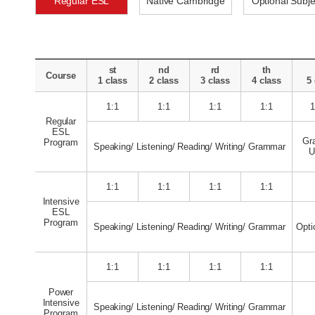
Regular ESL
Native Cambridge
Optional Subje
st
nd
rd
th
Course
1 class
2 class
3 class
4 class
5 
1:1
1:1
1:1
1:1
1
Regular
ESL
Gr
Program
Speaking/ Listening/ Reading/ Writing/ Grammar
U
1:1
1:1
1:1
1:1
Intensive
ESL
Program
Speaking/ Listening/ Reading/ Writing/ Grammar
Opti
1:1
1:1
1:1
1:1
Power
Intensive
Speaking/ Listening/ Reading/ Writing/ Grammar
Program