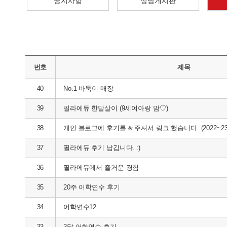
공지사항
상담게시판
번호
제목
40
No.1 바둑이 매장
39
필라에듀 한달살이 (9세여아랑 맘♡)
38
개인 블로그에 후기를 써주셔서 링크 했습니다. (2022~23
37
필라에듀 후기 남깁니다. :)
36
필라에듀에서 즐거운 경험
35
20주 어학연수 후기
34
어학연수12
33
3달 어학연수 후기