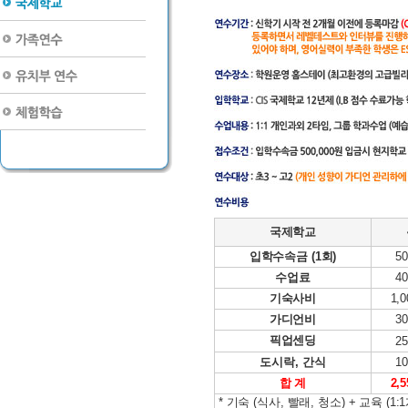
국제학교
입학수속금 (1회)
50
수업료
40
기숙사비
1,0
가디언비
30
픽업센딩
25
도시락, 간식
10
합 계
2,5
* 기숙 (식사, 빨래, 청소) + 교육 