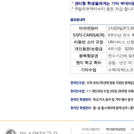
*
관리형 학생들에게는 기타 부대비용
* 주말외부액티비티 용돈 차감 합니다
비자연장비
1차(59일)P3,430
SSP,I-CARD(ACR)
8주이상 연수 학
비동반 소아 규정
UM서비스 신청시
개인용돈/보증금
4주기준 : $200 
왕복항공권
연수기간에 맞
현지 학교 학비
공립 : 년간 약 10
기타수업
수학/과학(소규모